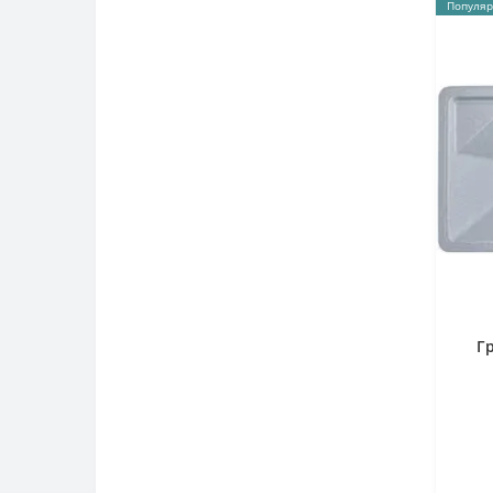
Популяр
форма кругла
Гранітні кухонні мийки franke
Гранітні кухонні мийки adamant
Г