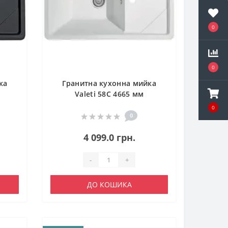
0
0
ка
Гранитна кухонна мийка
Valeti 58C 4665 мм
0
0
4 099.0 грн.
-
+
ДО КОШИКА