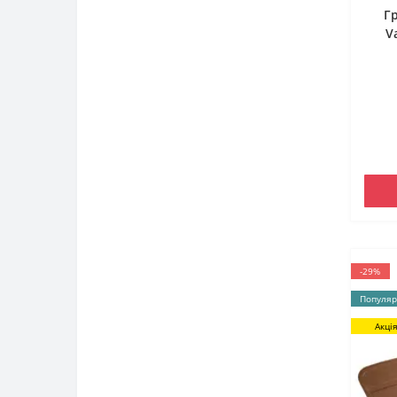
Г
V
-29%
Популяр
Акці