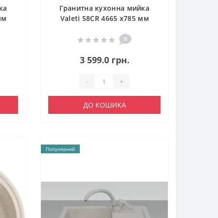
ка
Гранитна кухонна мийка
мм
Valeti 58CR 4665 x785 мм
0
3 599.0 грн.
-
+
ДО КОШИКА
Популярний