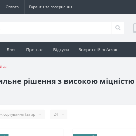
Оплата
Гарантія та повернення
Блог
Про нас
Відгуки
Зворотній зв'язок
ийки
тильне рішення з високою міцніст