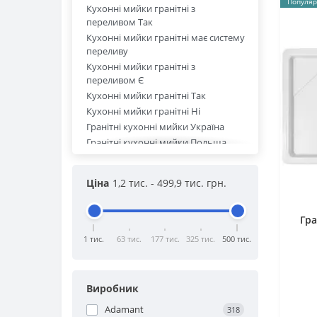
Популяр
Кухонні мийки гранітні з
переливом Так
Кухонні мийки гранітні має систему
переливу
Кухонні мийки гранітні з
переливом Є
Кухонні мийки гранітні Так
Кухонні мийки гранітні Ні
Гранітні кухонні мийки Україна
Гранітні кухонні мийки Польща
Гранітні кухонні мийки Німеччина
Гранітні кухонні мийки Китай
Ціна
1,2 тис.
-
499,9 тис.
грн.
Гранітні кухонні мийки Італія
Гранітні кухонні мийки
Півторачашева з крилом
Гра
Гранітні кухонні мийки
1 тис.
63 тис.
177 тис.
325 тис.
500 тис.
Півторачашеві
Гранітні кухонні мийки Одночашеві
з крилом
Виробник
Гранітні кухонні мийки Одночашеві
Гранітні кухонні мийки Двочашеві з
Adamant
318