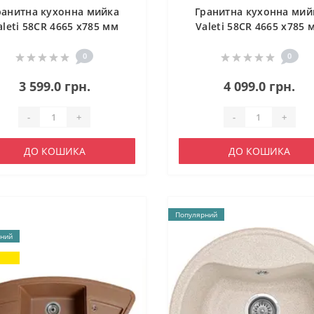
ранитна кухонна мийка
Гранитна кухонна мий
aleti 58CR 4665 x785 мм
Valeti 58CR 4665 x785 
0
0
3 599.0 грн.
4 099.0 грн.
-
+
-
+
ДО КОШИКА
ДО КОШИКА
Популярний
ний
я