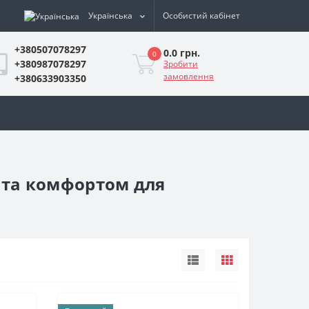
Українська
Особистий кабінет
+380507078297
0.0 грн.
0
+380987078297
Зробити
замовлення
+380633903350
ю та комфортом для