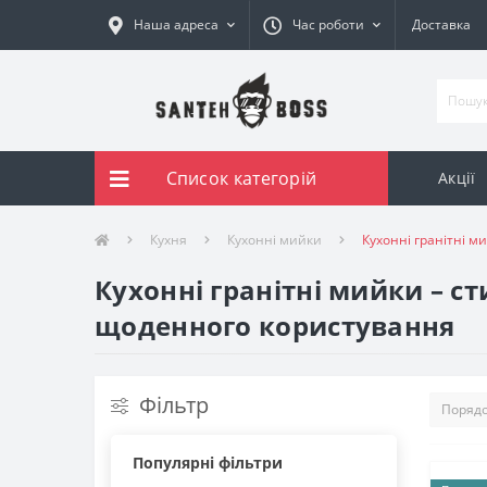
Наша адреса
Час роботи
Доставка
Список категорій
Акції
Кухня
Кухонні мийки
Кухонні гранітні м
Кухонні гранітні мийки – с
щоденного користування
Фільтр
Популярні фільтри