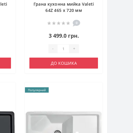
leti
Грана кухонна мийка Valeti
64Z 465 x 720 мм
0
3 499.0 грн.
-
+
ДО КОШИКА
Популярний