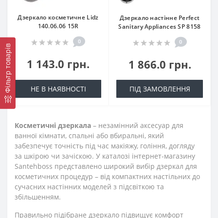
Дзеркало косметичне Lidz
Дзеркало настінне Perfect
140.06.06 15R
Sanitary Appliances SP 8158
0
0
Фільтр товарів
1 143.0 грн.
1 866.0 грн.
НЕ В НАЯВНОСТІ
ПІД ЗАМОВЛЕННЯ
Косметичні дзеркала
– незамінний аксесуар для
ванної кімнати, спальні або вбиральні, який
забезпечує точність під час макіяжу, гоління, догляду
за шкірою чи зачіскою. У каталозі інтернет-магазину
Santehboss представлено широкий вибір дзеркал для
косметичних процедур – від компактних настільних до
сучасних настінних моделей з підсвіткою та
збільшенням.
Правильно підібране дзеркало підвищує комфорт