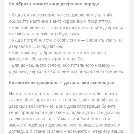
Як обрати косметичне дзеркало: поради
• Якщо ви часто користуєтесь дзеркалом у ванній,
обирайте настінне з антикорозійним покриттям.
• Для мобільності — краще купити настільне дзеркало,
яке можна перемістити будь-куди.
• Якщо потрібно точне освітлення — зверніть увагу на
дзеркала з LED-підсвіткою.
• Для макіяжу та брів важливо мати дзеркало з
функцією збільшення (не менше 5x).
• Для домашнього салону або готельного номеру —
ідеальні дзеркала з кріпленням і поворотною основою.
Косметичне дзеркало — деталь, яка змінює усе
Навіть найкраще загальне дзеркало не забезпечить
такого рівня зручності та точності, як спеціалізоване
дзеркало косметичне. Воно дозволяє краще бачити
себе, працювати з деталями, підвищує якість догляду
та економить ваш час. У магазині Santehboss ви
зможете підібрати дзеркало, яке не лише допоможе у
догляді, а й стане стильним елементом інтер'єру вашої