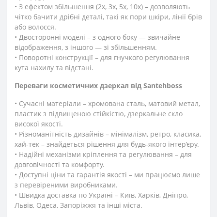
• З ефектом збільшення (2x, 3x, 5x, 10x) – дозволяють
чітко бачити дрібні деталі, такі як пори шкіри, лінії брів
або волосся.
• Двосторонні моделі – з одного боку — звичайне
відображення, з іншого — зі збільшенням.
• Поворотні конструкції – для гнучкого регулювання
кута нахилу та відстані.
Переваги косметичних дзеркал від Santehboss
• Сучасні матеріали – хромована сталь, матовий метал,
пластик з підвищеною стійкістю, дзеркальне скло
високої якості.
• Різноманітність дизайнів – мінімалізм, ретро, класика,
хай-тек – знайдеться рішення для будь-якого інтер’єру.
• Надійні механізми кріплення та регулювання – для
довговічності та комфорту.
• Доступні ціни та гарантія якості – ми працюємо лише
з перевіреними виробниками.
• Швидка доставка по Україні – Київ, Харків, Дніпро,
Львів, Одеса, Запоріжжя та інші міста.