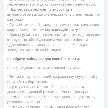
лаконічної класики до сучасних геометричних форм.
• Надійність матеріалів – у виробництві
використовується латунь, нержавіюча сталь, керамічні
картриджі.
• Сучасні технології – моделі з термостатом, сенсорним
керуванням, захистом від перепадів тиску.
• Проста установка – з комплектом кріплень, докладною
інструкцією або вбудованим монтажним блоком.
• Довговічність і гарантія – перевірені бренди та
заводська гарантія на всі моделі.
Як обрати змішувач для ванної кімнати?
Перед покупкою змішувача зверніть увагу на:
• Тип монтажу – настінний, на раковину, вбудований у
стіну або на борт ванни.
• Функціональність – потрібен лише вилив чи
додатковий душовий режим, термостат, фільтрація.
• Розмір і висота – підбирається залежно від розміру
раковини чи ванни.
• Дизайн – важливо, щоб змішувач поєднувався зі