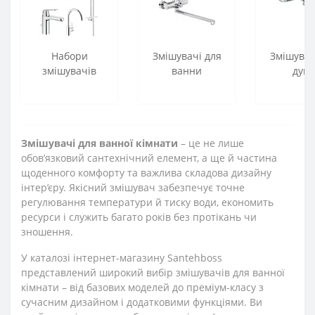
Набори
Змішувачі для
Змішувач
змішувачів
ванни
душ
Змішувачі для ванної кімнати
– це не лише
обов’язковий сантехнічний елемент, а ще й частина
щоденного комфорту та важлива складова дизайну
інтер’єру. Якісний змішувач забезпечує точне
регулювання температури й тиску води, економить
ресурси і служить багато років без протікань чи
зношення.
У каталозі інтернет-магазину Santehboss
представлений широкий вибір змішувачів для ванної
кімнати – від базових моделей до преміум-класу з
сучасним дизайном і додатковими функціями. Ви