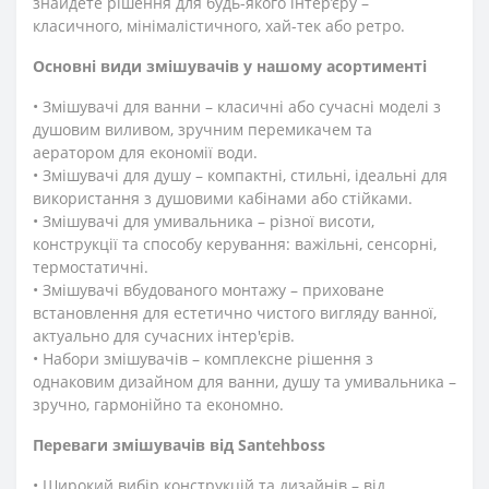
знайдете рішення для будь-якого інтер’єру –
класичного, мінімалістичного, хай-тек або ретро.
Основні види змішувачів у нашому асортименті
• Змішувачі для ванни – класичні або сучасні моделі з
душовим виливом, зручним перемикачем та
аератором для економії води.
• Змішувачі для душу – компактні, стильні, ідеальні для
використання з душовими кабінами або стійками.
• Змішувачі для умивальника – різної висоти,
конструкції та способу керування: важільні, сенсорні,
термостатичні.
• Змішувачі вбудованого монтажу – приховане
встановлення для естетично чистого вигляду ванної,
актуально для сучасних інтер'єрів.
• Набори змішувачів – комплексне рішення з
однаковим дизайном для ванни, душу та умивальника –
зручно, гармонійно та економно.
Переваги змішувачів від Santehboss
• Широкий вибір конструкцій та дизайнів – від