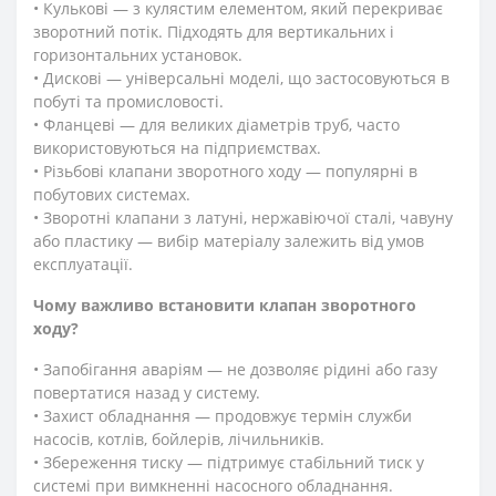
• Кулькові — з кулястим елементом, який перекриває
зворотний потік. Підходять для вертикальних і
горизонтальних установок.
• Дискові — універсальні моделі, що застосовуються в
побуті та промисловості.
• Фланцеві — для великих діаметрів труб, часто
використовуються на підприємствах.
• Різьбові клапани зворотного ходу — популярні в
побутових системах.
• Зворотні клапани з латуні, нержавіючої сталі, чавуну
або пластику — вибір матеріалу залежить від умов
експлуатації.
Чому важливо встановити клапан зворотного
ходу?
• Запобігання аваріям — не дозволяє рідині або газу
повертатися назад у систему.
• Захист обладнання — продовжує термін служби
насосів, котлів, бойлерів, лічильників.
• Збереження тиску — підтримує стабільний тиск у
системі при вимкненні насосного обладнання.