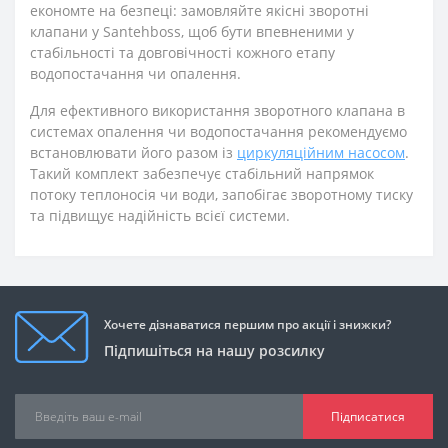
економте на безпеці: замовляйте якісні зворотні
клапани у Santehboss, щоб бути впевненими у
стабільності та довговічності кожного етапу
водопостачання чи опалення.
Для ефективного використання зворотного клапана в
системах опалення чи водопостачання рекомендуємо
встановлювати його разом із
циркуляційним насосом
.
Такий комплект забезпечує стабільний напрямок
потоку теплоносія чи води, запобігає зворотному тиску
та підвищує надійність всієї системи.
Хочете дізнаватися першим про акції і знижки?
Підпишіться на нашу розсилку
Підписатися