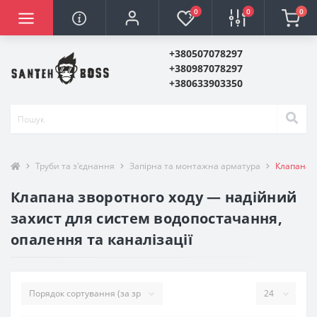
0
0
0
+380507078297
+380987078297
+380633903350
Труби та з'єднання
Запірна та монтажна арматура
Клапана з
Клапана зворотного ходу — надійний
захист для систем водопостачання,
опалення та каналізації