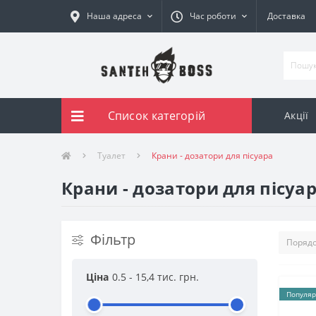
Наша адреса
Час роботи
Доставка
Список категорій
Акції
Туалет
Крани - дозатори для пісуара
Крани - дозатори для пісуар
Фільтр
Ціна
0.5
-
15,4 тис.
грн.
Популяр