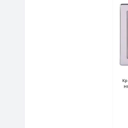
Кр
H
240