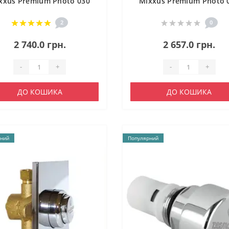
xxus Premium Photo 030
Mixxus Premium Photo 
Вбудований (MI2838)
(MI2839)
2
0
2 740.0 грн.
2 657.0 грн.
-
+
-
+
ДО КОШИКА
ДО КОШИКА
ний
Популярний