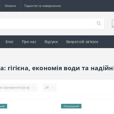
Оплата
Гарантія та повернення
Блог
Про нас
Відгуки
Зворотній зв'язок
а: гігієна, економія води та надійн
ний
Популярний