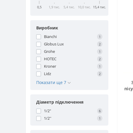
0,5
1,9 тис.
5,4 тис.
10,0 тис.
15,4 тис.
Виробник
Bianchi
1
Globus Lux
2
Grohe
1
HOTEC
2
Kroner
1
Lidz
2
Показати ще 7
піс
Діаметр підключення
1/2"
6
1/2''
1