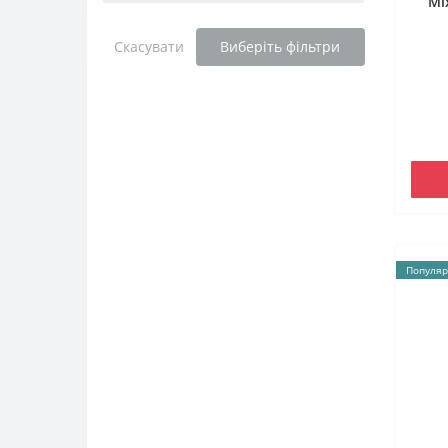
Mi
Скасувати
Виберіть фільтри
Популяр