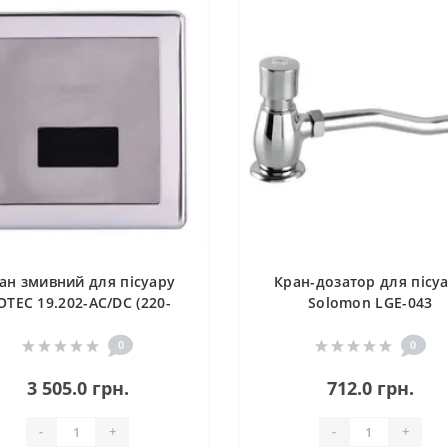
ан змивний для пісуару
Кран-дозатор для пісу
OTEC 19.202-AC/DC (220-
Solomon LGE-043
V/6V) сенсорний, монтаж
у стіну
0
0
3 505.0 грн.
712.0 грн.
-
+
-
+