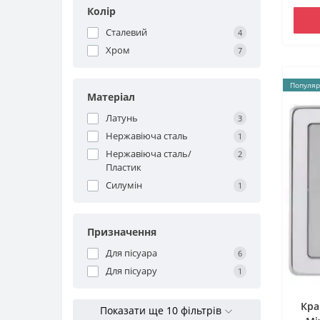
Колір
Сталевий
4
Хром
7
Популяр
Матеріал
Латунь
3
Нержавіюча сталь
1
Нержавіюча сталь/
2
Пластик
Силумін
1
Призначення
Для пісуара
6
Для пісуару
1
Кра
Показати ще 10 фільтрів