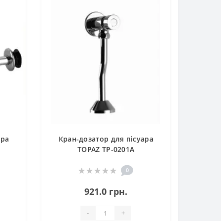
ара
Кран-дозатор для пісуара
TOPAZ TP-0201A
0
921.0 грн.
-
+