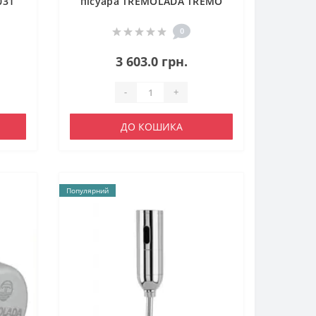
031
пісуара TREMOLADA ТREMO
467RG
0
3 603.0 грн.
-
+
ДО КОШИКА
Популярний