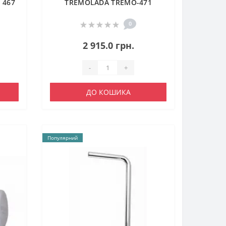
 467
TREMOLADA ТREMO-471
0
2 915.0 грн.
-
+
ДО КОШИКА
Популярний