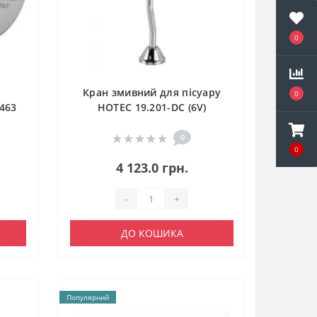
0
Кран змивний для пісуару
0
463
HOTEC 19.201-DC (6V)
сенсорний Зовнішє
підключення
0
0
4 123.0 грн.
-
+
ДО КОШИКА
Популярний