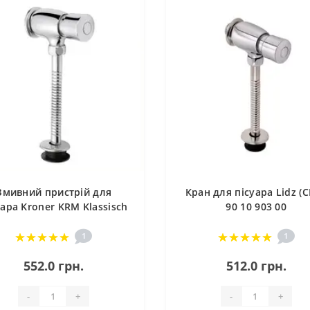
Змивний пристрій для
Кран для пісуара Lidz (
уара Kroner KRM Klassisch
90 10 903 00
- C110
1
1
552.0 грн.
512.0 грн.
-
+
-
+