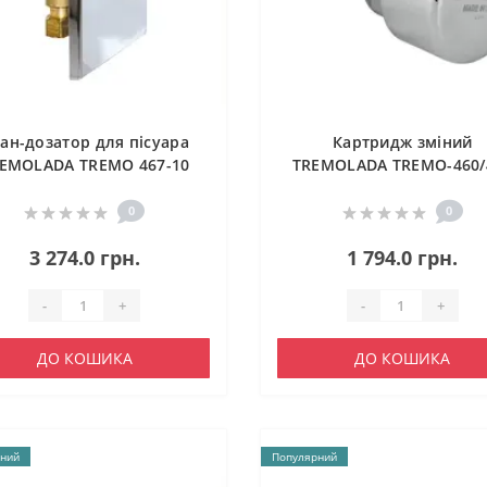
ан-дозатор для пісуара
Картридж зміний
EMOLADA ТREMO 467-10
TREMOLADA ТREMO-460/
0
0
3 274.0 грн.
1 794.0 грн.
-
+
-
+
ДО КОШИКА
ДО КОШИКА
ний
Популярний