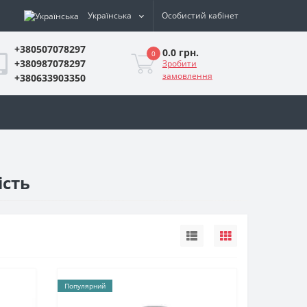
Українська
Особистий кабінет
+380507078297
0.0 грн.
0
+380987078297
Зробити
замовлення
+380633903350
ість
Популярний