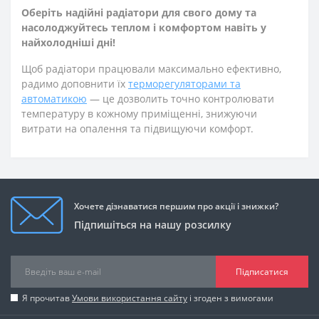
Оберіть надійні радіатори для свого дому та
насолоджуйтесь теплом і комфортом навіть у
найхолодніші дні!
Щоб радіатори працювали максимально ефективно,
радимо доповнити їх
терморегуляторами та
автоматикою
— це дозволить точно контролювати
температуру в кожному приміщенні, знижуючи
витрати на опалення та підвищуючи комфорт.
Хочете дізнаватися першим про акції і знижки?
Підпишіться на нашу розсилку
Підписатися
Я прочитав
Умови використання сайту
і згоден з вимогами