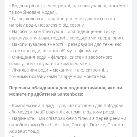
• Водонагрівачі – електричні, накопичувальні, проточні
та комбіновані моделі.
• Газові колонки – надійне рішення для миттєвого
нагріву води, незалежно від сезону.
• Насоси та комплектуючі – для підвищення тиску,
відкачування води, подачі з колодязів чи свердловин.
• Накопичувальні ємності – резервуари для технічної
та питної води, різного об’єму та формату.
• Очищення води – фільтри, системи зворотного
осмосу, пом’якшувачі та комплектуючі.
• Лічильники води – механічні та електронні, з
точними показниками та зручним монтажем.
Переваги обладнання для водопостачання, яке ви
можете придбати на Santehboss:
• Комплексний підхід – усе, що потрібно для побудови
або модернізації водяної системи, в одному розділі.
• Надійність – ми співпрацюємо тільки з перевіреними
виробниками (Bosch, Ariston, Gorenje, Drazice, Grundfos,
AquaKut тощо).