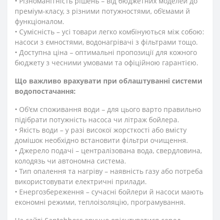
• Різноманітність рішень – від бюджетних моделей до
преміум-класу, з різними потужностями, об’ємами й
функціоналом.
• Сумісність – усі товари легко комбінуються між собою:
насоси з ємностями, водонагрівачі з фільтрами тощо.
• Доступна ціна – оптимальні пропозиції для кожного
бюджету з чесними умовами та офіційною гарантією.
Що важливо врахувати при облаштуванні системи
водопостачання:
• Об'єм споживання води – для цього варто правильно
підібрати потужність насоса чи літраж бойлера.
• Якість води – у разі високої жорсткості або вмісту
домішок необхідно встановити фільтри очищення.
• Джерело подачі – централізована вода, свердловина,
колодязь чи автономна система.
• Тип опалення та нагріву – наявність газу або потреба
використовувати електричні прилади.
• Енергозбереження – сучасні бойлери й насоси мають
економні режими, теплоізоляцію, програмування.