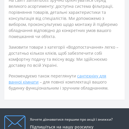
На сайті Santehboss зручно орієнтуватися серед
великого асортименту: доступна система фільтрації,
порівняння товарів, детальні характеристики та
консультація від спеціалістів. Ми допоможемо з
вибором, проконсультуємо щодо монтажу й підберемо
обладнання відповідно до конкретних умов вашого
помешкання чи об’єкта.
Замовити товари з категорії «Водопостачання» легко –
достатньо кількох кліків, щоб забезпечити собі
комфортну подачу та якісну воду. Ми здійснюємо
доставку по всій Україні.
Рекомендуємо також переглянути
сантехніку для
ванної кімнати
– для повної комплектації вашого
будинку функціональним і зручним обладнанням.
Хочете дізнаватися першим про акції і знижки?
Підпишіться на нашу розсилку