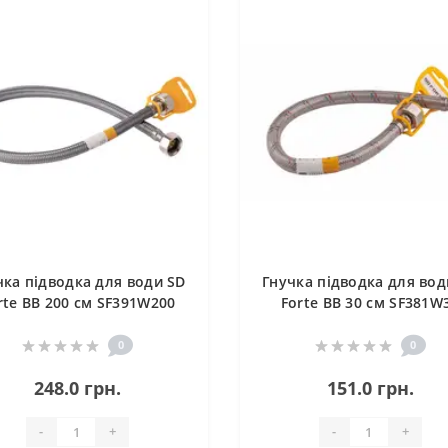
чка підводка для води SD
Гнучка підводка для вод
rte ВВ 200 см SF391W200
Forte ВВ 30 см SF381W
0
0
248.0 грн.
151.0 грн.
-
+
-
+