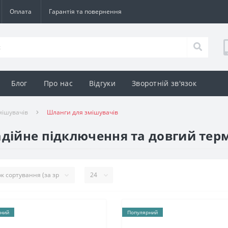
Оплата
Гарантія та повернення
Блог
Про нас
Відгуки
Зворотній зв'язок
мішувачів
Шланги для змішувачів
адійне підключення та довгий тер
ний
Популярний