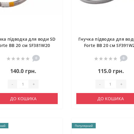
чка підводка для води SD
Гнучка підводка для вод
orte ВВ 20 см SF381W20
Forte ВВ 20 см SF391W
0
0
140.0 грн.
115.0 грн.
-
+
-
+
ДО КОШИКА
ДО КОШИКА
ний
Популярний