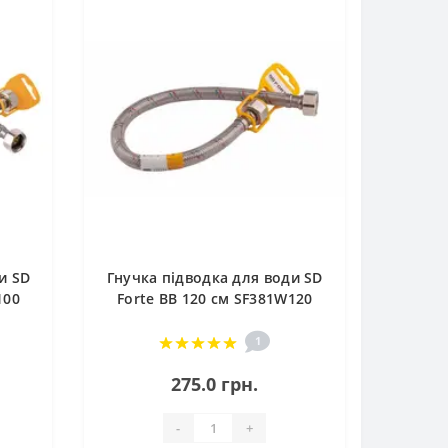
и SD
Гнучка підводка для води SD
100
Forte ВВ 120 см SF381W120
1
275.0 грн.
-
+