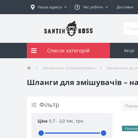
Наша адреса
Час роботи
Доставка
Список категорій
Акції
Запчастини та комплектуючі
Запчастини до з
Шланги для змішувачів – н
Фільтр
Ціна
0.7
-
2,0 тис.
грн.
Популяр