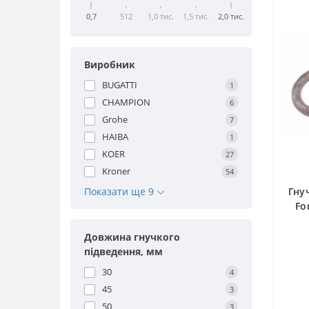
0,7
512
1,0 тис.
1,5 тис.
2,0 тис.
Виробник
BUGATTI
1
CHAMPION
6
Grohe
7
HAIBA
1
KOER
27
Kroner
54
Показати ще 9
Гну
Fo
Довжина гнучкого
підведення, мм
30
4
45
3
50
3