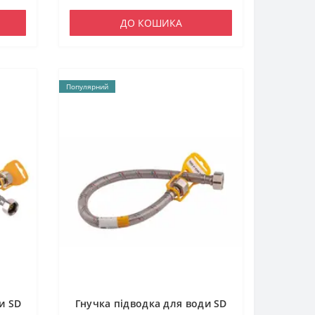
ДО КОШИКА
Популярний
и SD
Гнучка підводка для води SD