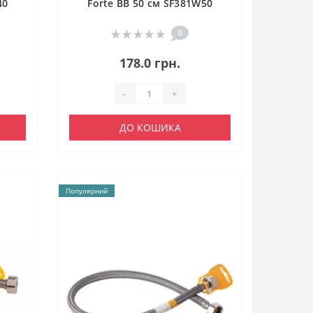
40
Forte ВВ 50 см SF381W50
0
178.0 грн.
-
+
ДО КОШИКА
Популярний