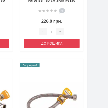
150
Forte ВВ 150 см SF391W150
0
226.0 грн.
-
+
ДО КОШИКА
Популярний