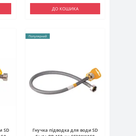
ДО КОШИКА
Популярний
и SD
Гнучка підводка для води SD