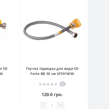
и SD
Гнучка підводка для води SD
30
Forte ВВ 30 см SF391W30
0
120.0 грн.
-
+