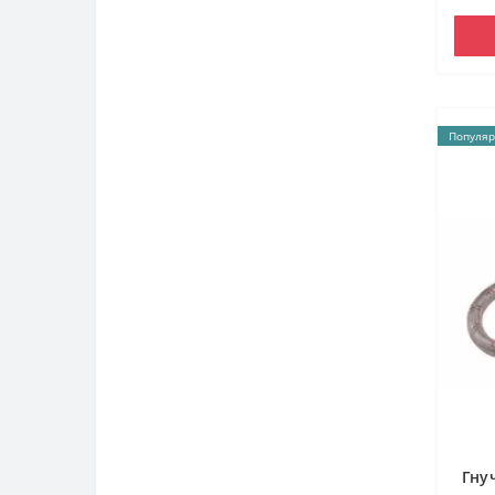
Популяр
Гну