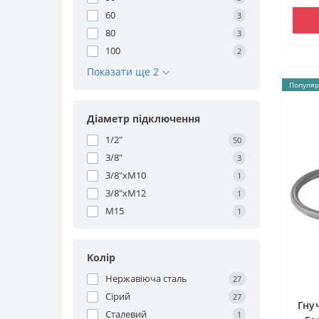
60
3
80
3
100
2
Показати ще 2
Популяр
Діаметр підключення
1/2"
50
3/8"
3
3/8"хМ10
1
3/8"хМ12
1
М15
1
Колір
Нержавіюча сталь
27
Сірий
27
Гну
Сталевий
1