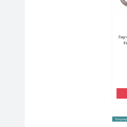
Гну
F
Популяр