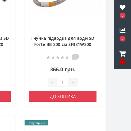
0
и SD
Гнучка підводка для води SD
0
20
Forte ВВ 200 см SF381W200
0
0
366.0 грн.
-
+
ДО КОШИКА
Популярний