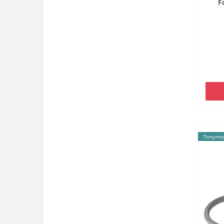
F
Популяр