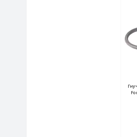
Гну
Fo