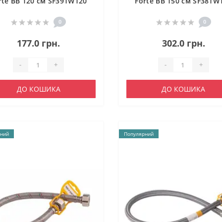
rte ВВ 120 см SF391W120
Forte ВВ 150 см SF381W
0
0
177.0 грн.
302.0 грн.
-
+
-
+
ДО КОШИКА
ДО КОШИКА
ний
Популярний