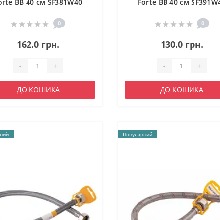
orte ВВ 40 см SF381W40
Forte ВВ 40 см SF391W
0
0
162.0 грн.
130.0 грн.
-
+
-
+
ДО КОШИКА
ДО КОШИКА
ний
Популярний