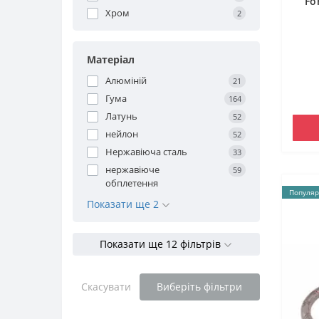
Fo
Хром
2
Матеріал
Алюміній
21
Гума
164
Латунь
52
нейлон
52
Нержавіюча сталь
33
нержавіюче
59
обплетення
Популяр
Показати ще 2
Показати ще 12 фільтрів
Скасувати
Виберіть фільтри