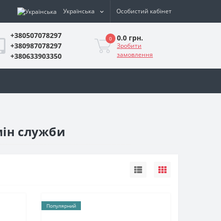
Українська
Особистий кабінет
+380507078297
0.0 грн.
0
+380987078297
Зробити
замовлення
+380633903350
мін служби
Популярний