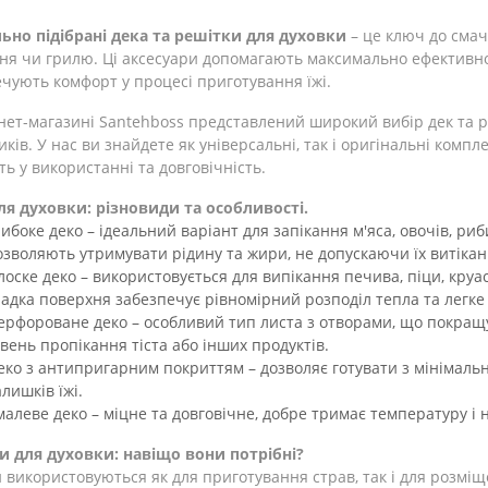
ьно підібрані дека та решітки для духовки
– це ключ до смач
ня чи грилю. Ці аксесуари допомагають максимально ефективно
чують комфорт у процесі приготування їжі.
нет-магазині Santehboss представлений широкий вибір дек та р
ків. У нас ви знайдете як універсальні, так і оригінальні комп
ть у використанні та довговічність.
ля духовки: різновиди та особливості.
либоке деко – ідеальний варіант для запікання м'яса, овочів, ри
озволяють утримувати рідину та жири, не допускаючи їх витікан
лоске деко – використовується для випікання печива, піци, круа
ладка поверхня забезпечує рівномірний розподіл тепла та легке
ерфороване деко – особливий тип листа з отворами, що покращу
івень пропікання тіста або інших продуктів.
еко з антипригарним покриттям – дозволяє готувати з мінімально
алишків їжі.
малеве деко – міцне та довговічне, добре тримає температуру і 
и для духовки: навіщо вони потрібні?
 використовуються як для приготування страв, так і для розмі