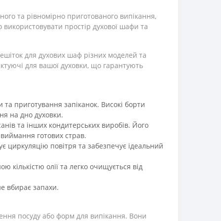
ного та рівномірно приготованого випікання,
 використовувати простір духової шафи та
ешіток для духових шаф різних моделей та
лектуючі для вашої духовки, що гарантують
би та приготування запіканок. Високі борти
ня на дно духовки.
санів та інших кондитерських виробів. Його
 виймання готових страв.
є циркуляцію повітря та забезпечує ідеальний
ю кількістю олії та легко очищується від
не вбирає запахи.
щення посуду або форм для випікання. Вони