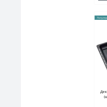
Популяр
Дек
(