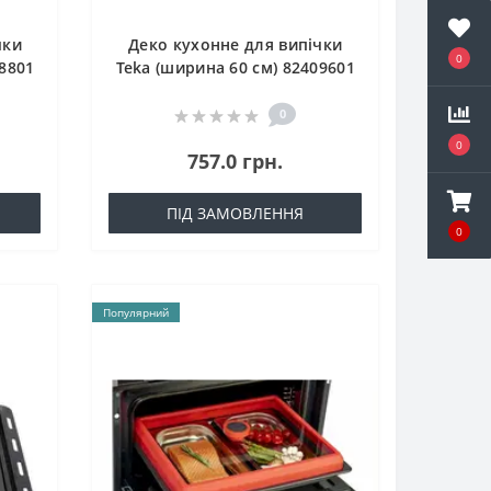
чки
Деко кухонне для випічки
0
08801
Teka (ширина 60 см) 82409601
0
0
757.0 грн.
ПІД ЗАМОВЛЕННЯ
0
Популярний