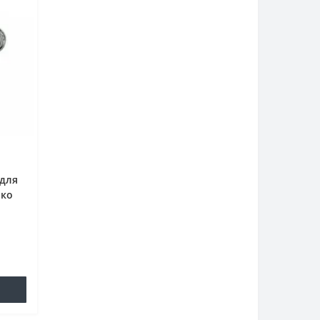
 для
еко