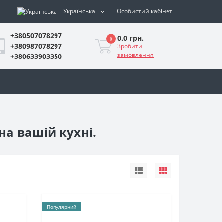
Українська
Особистий кабінет
+380507078297
0.0 грн.
0
+380987078297
Зробити
замовлення
+380633903350
на вашій кухні.
Популярний