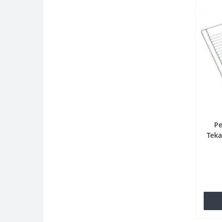
Ре
Teka