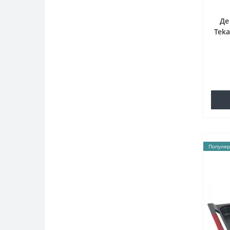
Де
Teka
Популяр