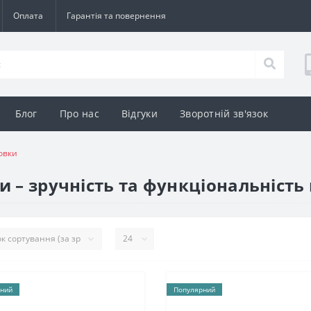
Оплата
Гарантія та повернення
Блог
Про нас
Відгуки
Зворотній зв'язок
овки
и – зручність та функціональність 
ний
Популярний