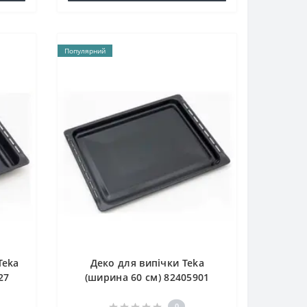
Популярний
Teka
Деко для випічки Teka
27
(ширина 60 см) 82405901
0