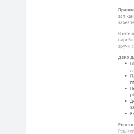
Правил
запікан
забезпе
В інтер
виробни
зручніс
Деко д
Г
д
П
г
П
р
Д
з
Е
Решітк
Решітки