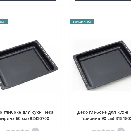
ний
Популярний
о глибоке для кухні Teka
Деко глибоке для кухні 
ширина 60 см) 82430700
(ширина 90 см) 815180
0
0