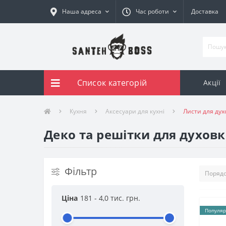
Наша адреса
Час роботи
Доставка
Список категорій
Акції
Кухня
Аксесуари для кухні
Листи для дух
Деко та решітки для духовк
Фільтр
Ціна
181
-
4,0 тис.
грн.
Популяр