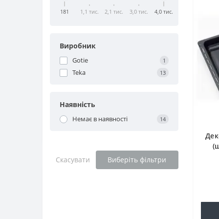
181
1,1 тис.
2,1 тис.
3,0 тис.
4,0 тис.
Виробник
Gotie
1
Teka
13
Наявність
Немає в наявності
14
Дек
(
Скасувати
Виберіть фільтри