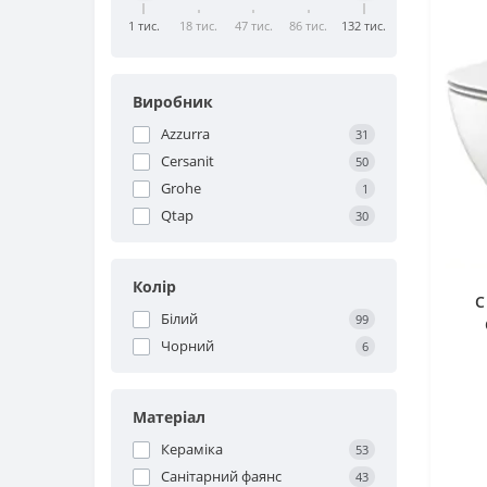
1 тис.
18 тис.
47 тис.
86 тис.
132 тис.
Виробник
Azzurra
31
Cersanit
50
Grohe
1
Qtap
30
Колір
C
Білий
99
Чорний
кри
6
Матеріал
Кераміка
53
Санітарний фаянс
43