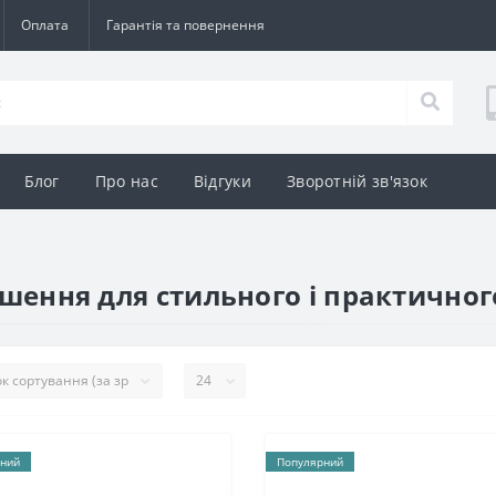
Оплата
Гарантія та повернення
Блог
Про нас
Відгуки
Зворотній зв'язок
рішення для стильного і практично
ний
Популярний