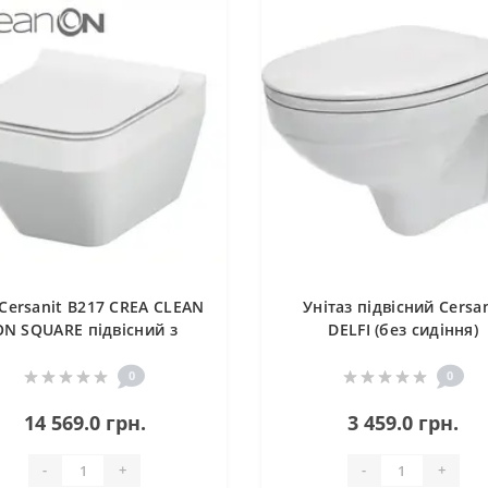
Cersanit В217 CREA CLEAN
Унітаз підвісний Cersan
ON SQUARE підвісний з
DELFI (без сидіння)
ишкою дюропласт ліфт
SLIM PL
0
0
14 569.0 грн.
3 459.0 грн.
-
+
-
+