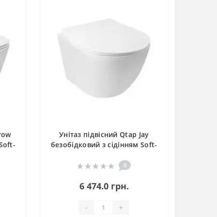
row
Унітаз підвісний Qtap Jay
Soft-
безобідковий з сідінням Soft-
close QT07335176W
0
6 474.0 грн.
-
+