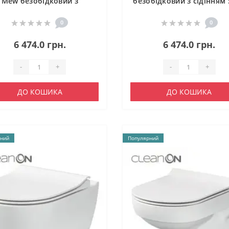
Mew безобідковий з
безобідковий з сідінням 
сидінням Soft-close
close QT16335178W
QT1333046EUQW
0
0
6 474.0 грн.
6 474.0 грн.
-
+
-
+
ДО КОШИКА
ДО КОШИКА
ний
Популярний