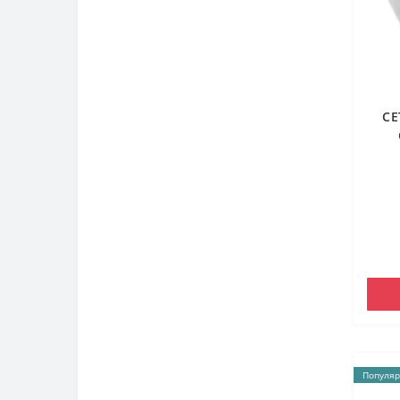
CE
кр
Популяр