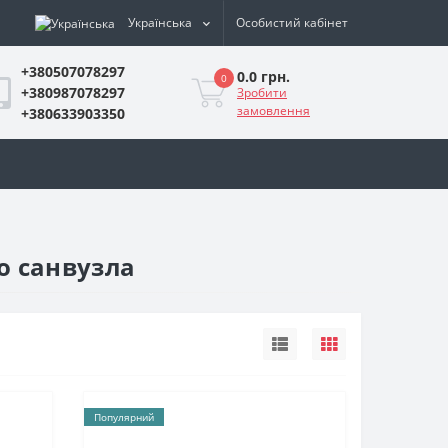
Українська
Особистий кабінет
+380507078297
0.0 грн.
0
+380987078297
Зробити
замовлення
+380633903350
го санвузла
Популярний