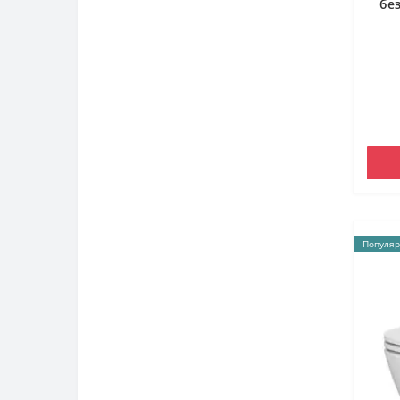
бе
Популяр