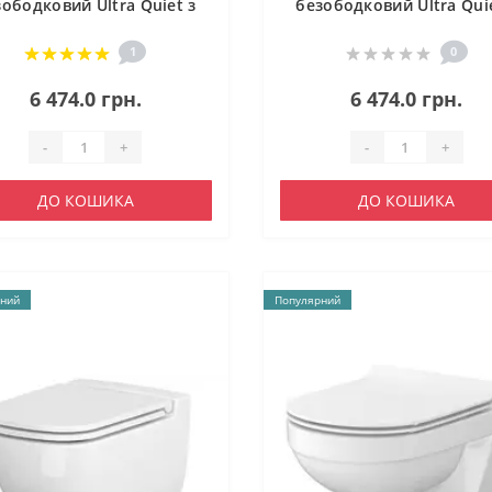
зободковий Ultra Quiet з
безободковий Ultra Quie
сидінням Soft-close
сидінням Soft-close
QT1433053EUQW
QT16335179W
1
0
6 474.0 грн.
6 474.0 грн.
-
+
-
+
ДО КОШИКА
ДО КОШИКА
ний
Популярний