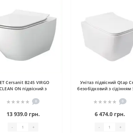
ET Cersanit В245 VIRGO
Унітаз підвісний Qtap C
CLEAN ON підвісний з
безобідковий з сідінням 
шкою дюропласт ліфт PL
close QT05335170W
0
0
13 939.0 грн.
6 474.0 грн.
-
+
-
+