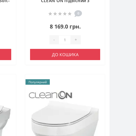
Soft-
CLEAN ON підвісний з
кришкою дюропласт ліфт
0
8 169.0 грн.
-
+
ДО КОШИКА
Популярний