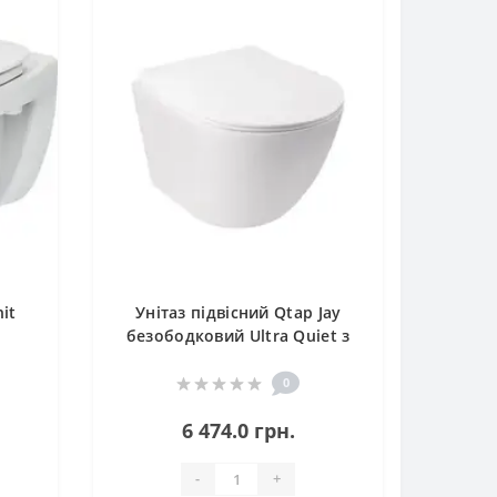
it
Унітаз підвісний Qtap Jay
безободковий Ultra Quiet з
сидінням Soft-close
QT07335177W
0
6 474.0 грн.
-
+