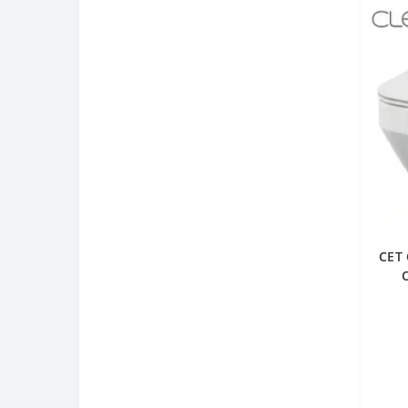
CET 
кр