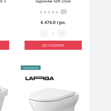
t з
сидінням Soft-close
QT1733052EUQW
0
6 474.0 грн.
-
+
ДО КОШИКА
Популярний