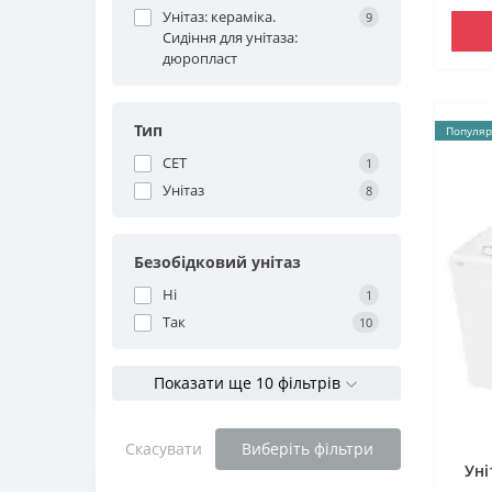
Унітаз: кераміка.
9
Сидіння для унітаза:
дюропласт
Тип
Популяр
СЕТ
1
Унітаз
8
Безобідковий унітаз
Ні
1
Так
10
Показати ще 10 фільтрів
Скасувати
Виберіть фільтри
Уні