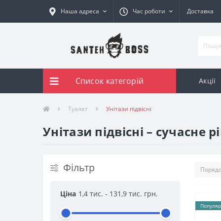
Наша адреса
Час роботи
Доставка
Список категорій
Акції
Туалет
Унітази підвісні
Унітази підвісні – сучасне 
Фільтр
Ціна
1,4 тис.
-
131,9 тис.
грн.
Популяр