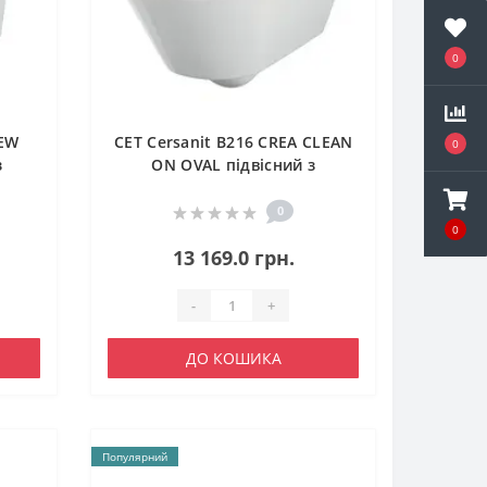
0
NEW
CET Cersanit В216 CREA CLEAN
0
з
ON OVAL підвісний з
іфт
кришкою дюропласт ліфт
SLIM PL
0
0
13 169.0 грн.
-
+
ДО КОШИКА
Популярний