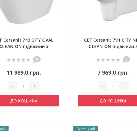
T Cersanit 743 CITY OVAL
CET Cersanit 794 CITY 
CLEAN ON підвісний з
CLEAN ON підвісний 
ишкою SLIM дюропласт
кришкою дюропласт л
ліфт
SLIM
0
0
11 989.0 грн.
7 969.0 грн.
-
+
-
+
ДО КОШИКА
ДО КОШИКА
ний
Популярний