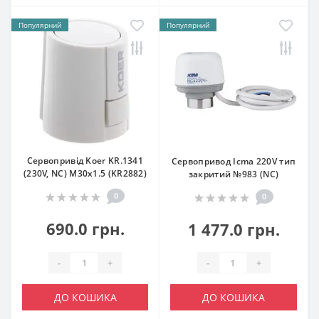
Популярний
Популярний
Сервопривід Koer KR.1341
Сервопривод Icma 220V тип
(230V, NC) M30x1.5 (KR2882)
закритий №983 (NC)
0
0
690.0 грн.
1 477.0 грн.
-
+
-
+
ДО КОШИКА
ДО КОШИКА