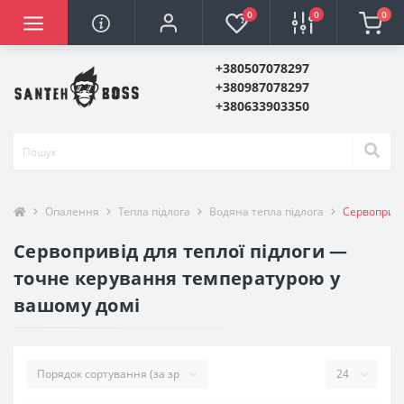
0
0
0
+380507078297
+380987078297
+380633903350
Опалення
Тепла підлога
Водяна тепла підлога
Сервоприві
Сервопривід для теплої підлоги —
точне керування температурою у
вашому домі