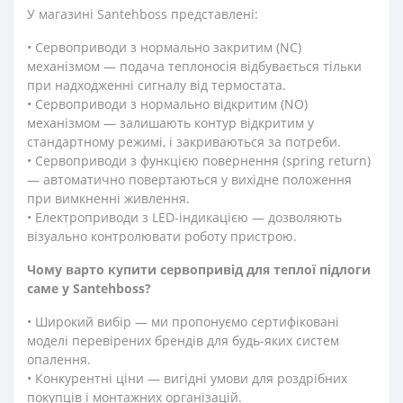
У магазині Santehboss представлені:
• Сервоприводи з нормально закритим (NC)
механізмом — подача теплоносія відбувається тільки
при надходженні сигналу від термостата.
• Сервоприводи з нормально відкритим (NO)
механізмом — залишають контур відкритим у
стандартному режимі, і закриваються за потреби.
• Сервоприводи з функцією повернення (spring return)
— автоматично повертаються у вихідне положення
при вимкненні живлення.
• Електроприводи з LED-індикацією — дозволяють
візуально контролювати роботу пристрою.
Чому варто купити сервопривід для теплої підлоги
саме у Santehboss?
• Широкий вибір — ми пропонуємо сертифіковані
моделі перевірених брендів для будь-яких систем
опалення.
• Конкурентні ціни — вигідні умови для роздрібних
покупців і монтажних організацій.