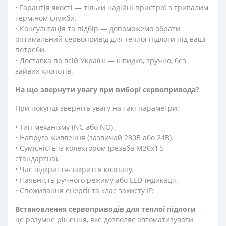
• Гарантія якості — тільки надійні пристрої з тривалим
терміном служби.
• Консультація та підбір — допоможемо обрати
оптимальний сервопривід для теплої підлоги під ваші
потреби.
• Доставка по всій Україні — швидко, зручно, без
зайвих клопотів.
На що звернути увагу при виборі сервопривода?
При покупці зверніть увагу на такі параметри:
• Тип механізму (NC або NO).
• Напруга живлення (зазвичай 230В або 24В).
• Сумісність із колектором (резьба M30x1,5 –
стандартна).
• Час відкриття-закриття клапану.
• Наявність ручного режиму або LED-індикації.
• Споживання енергії та клас захисту IP.
Встановлення сервоприводів для теплої підлоги
—
це розумне рішення, яке дозволяє автоматизувати