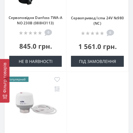
Сервоповідня Danfoss ТWA-A
Сервопривод Icma 24V №980
NO 230В (088H3113)
(NC)
0
0
845.0 грн.
1 561.0 грн.
НЕ В НАЯВНОСТІ
ПІД ЗАМОВЛЕННЯ
Фільтр товарів
Популярний