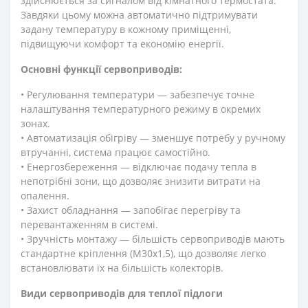
здійснюється за сигналом від кімнатного термостата.
Завдяки цьому можна автоматично підтримувати
задану температуру в кожному приміщенні,
підвищуючи комфорт та економію енергії.
Основні функції сервоприводів:
• Регулювання температури — забезпечує точне
налаштування температурного режиму в окремих
зонах.
• Автоматизація обігріву — зменшує потребу у ручному
втручанні, система працює самостійно.
• Енергозбереження — відключає подачу тепла в
непотрібні зони, що дозволяє знизити витрати на
опалення.
• Захист обладнання — запобігає перегріву та
перевантаженням в системі.
• Зручність монтажу — більшість сервоприводів мають
стандартне кріплення (M30x1,5), що дозволяє легко
встановлювати їх на більшість колекторів.
Види сервоприводів для теплої підлоги