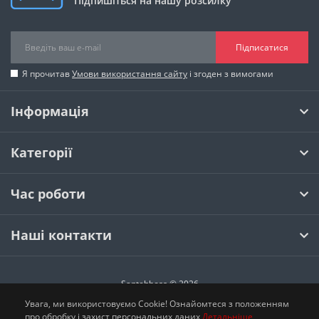
Підпишіться на нашу розсилку
Підписатися
Я прочитав
Умови використання сайту
і згоден з вимогами
Інформація
Категорії
Час роботи
Наші контакти
Santehboss © 2026
Увага, ми використовуємо Cookie! Ознайомтеся з положенням
про обробку і захист персональних даних
Детальніше