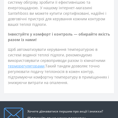
систему обігріву, зробити її ефективнішою та
енергоощадною. У нашому інтернет-магазині
Santehboss ви можете купити сертифіковані, надійні і
довговічні пристрої для керування кожним контуром
вашої теплої підлоги.
Інвестуйте у комфорт і контроль — обирайте якість
разом із нами!
Щоб автоматизувати керування температурою в
системі водяної теплої підлоги, рекомендуємо
використовувати сервоприводи разом із кімнатними
терморегуляторами
.Такий тандем дозволяє точно
регулювати подачу теплоносія в кожен контур,
підтримуючи комфортну температуру в приміщеннях і
знижуючи витрати на опалення.
Хочете дізнаватися першим про акції і знижки?