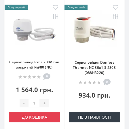
Популярний
Популярний
Сервопривод Icma 230V тип
Сервоповідня Danfoss
закритий №980 (NC)
Thermot NC 30х1,5 230В
(088H3220)
0
0
1 564.0 грн.
934.0 грн.
-
+
ДО КОШИКА
НЕ В НАЯВНОСТІ