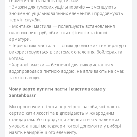
герметичність навіть під тиском.
• Змазки для гумових ущільнювачів — зменшують
зношення ущільнювальних елементів і продовжують
термін служби.
• Монтажні мастила — полегшують встановлення
пластикових труб, обтискних фітингів та іншої
арматури.
• Термостійкі мастила — стійкі до високих температур і
використовуються в системах опалення, бойлерах та
котлах.
• Харчові змазки — безпечні для використання у
водопроводах з питною водою, не впливають на смак
та якість води.
Чому варто купити пасти і мастила саме у
Santehboss?
Ми пропонуємо тільки перевірені засоби, які мають
сертифікати якості та відповідають міжнародним
стандартам. Уся продукція зберігається у належних
умовах, а наші менеджери готові допомогти у виборі
навіть найдрібнішого елементу.