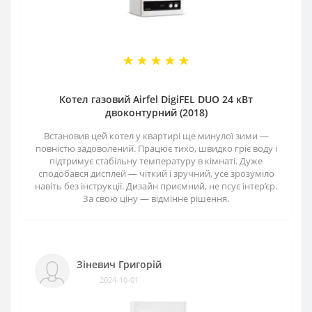
Котел газовий Airfel DigiFEL DUO 24 кВт
двоконтурний (2018)
Встановив цей котел у квартирі ще минулої зими —
повністю задоволений. Працює тихо, швидко гріє воду і
підтримує стабільну температуру в кімнаті. Дуже
сподобався дисплей — чіткий і зручний, усе зрозуміло
навіть без інструкції. Дизайн приємний, не псує інтер’єр.
За свою ціну — відмінне рішення.
Зіневич Григорій
2024-10-01