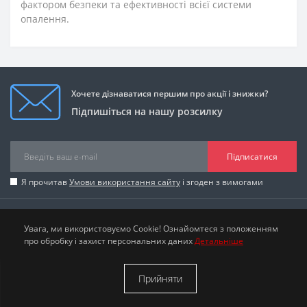
фактором безпеки та ефективності всієї системи
опалення.
Хочете дізнаватися першим про акції і знижки?
Підпишіться на нашу розсилку
Підписатися
Я прочитав
Умови використання сайту
і згоден з вимогами
Інформація
Увага, ми використовуємо Cookie! Ознайомтеся з положенням
про обробку і захист персональних даних
Детальніше
Категорії
Прийняти
Час роботи