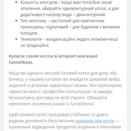
Кількість контурів – якщо вам потрібне лише
опалення, обирайте одноконтурний котел, а для
додаткового нагріву води – двоконтурний.
Тип монтажу – настінний для компактних
приміщень, підлоговий – для будинків з великою
площею.
Технологія – конденсаційні моделі економічніші
за традиційні.
Купити газові котли в інтернет-магазині
Santehboss.
Якщо ви шукаєте якісний газовий котел для дому або
бізнесу, у нашому каталозі ви знайдете широкий вибір
моделей із різними характеристиками. Ми пропонуємо
гарантію якості, професійні консультації та швидку
безкоштовну доставку по всій Україні. Обирайте
ефективне опалення разом із Santehboss!
Щоб газовий котел працював стабільно та довго,
радимо доповнити його якісним
димарем для котла
—
правильне відведення продуктів згоряння є ключовим