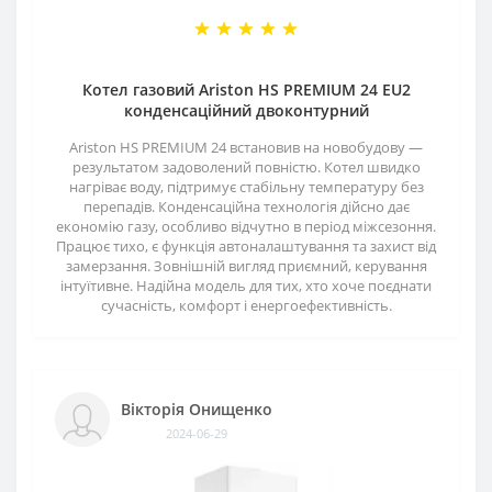
Котел газовий Ariston HS PREMIUM 24 EU2
конденсаційний двоконтурний
Ariston HS PREMIUM 24 встановив на новобудову —
результатом задоволений повністю. Котел швидко
нагріває воду, підтримує стабільну температуру без
перепадів. Конденсаційна технологія дійсно дає
економію газу, особливо відчутно в період міжсезоння.
Працює тихо, є функція автоналаштування та захист від
замерзання. Зовнішній вигляд приємний, керування
інтуїтивне. Надійна модель для тих, хто хоче поєднати
сучасність, комфорт і енергоефективність.
Вікторія Онищенко
2024-06-29