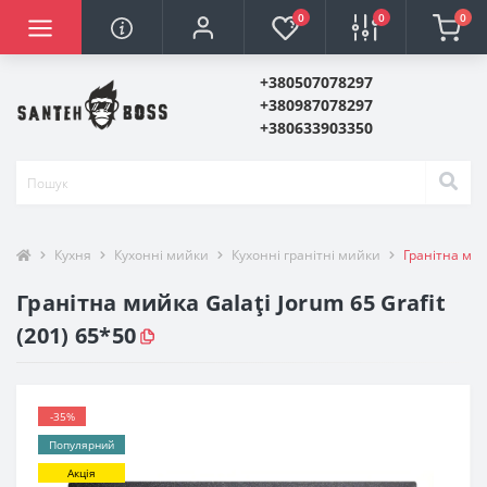
0
0
0
+380507078297
+380987078297
+380633903350
Кухня
Кухонні мийки
Кухонні гранітні мийки
Гранітна мийк
Гранітна мийка Galaţi Jorum 65 Grafit
(201) 65*50
-35%
Популярний
Акція