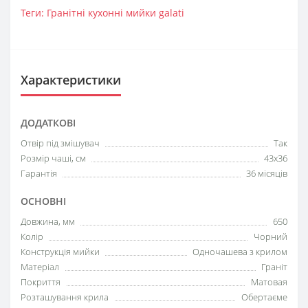
Теги:
Гранітні кухонні мийки galati
Характеристики
ДОДАТКОВІ
Отвір під змішувач
Так
Розмір чаші, см
43х36
Гарантія
36 місяців
ОСНОВНІ
Довжина, мм
650
Колір
Чорний
Конструкція мийки
Одночашева з крилом
Матеріал
Граніт
Покриття
Матовая
Розташування крила
Обертаєме