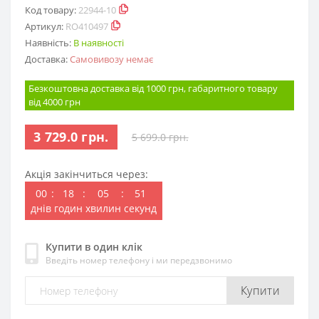
Код товару:
22944-10
Артикул:
RO410497
Наявність:
В наявності
Доставка:
Самовивозу немає
Безкоштовна доставка від 1000 грн, габаритного товару
від 4000 грн
3 729.0 грн.
5 699.0 грн.
Акція закінчиться через:
00
:
18
:
05
:
51
днів
годин
хвилин
секунд
Купити в один клік
Введіть номер телефону і ми передзвонимо
Купити