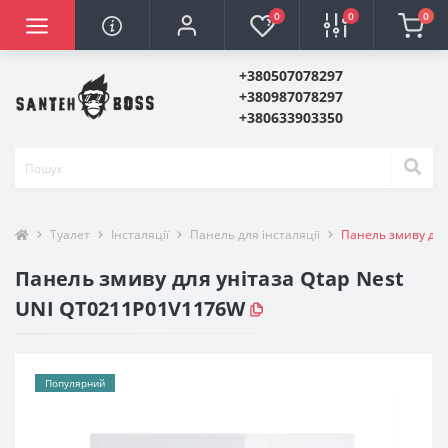
0
0
0
+380507078297
+380987078297
+380633903350
Туалет
Інсталяції
Панель для інсталяції
Панель змиву для
Панель змиву для унітаза Qtap Nest
UNI QT0211P01V1176W
Популярний