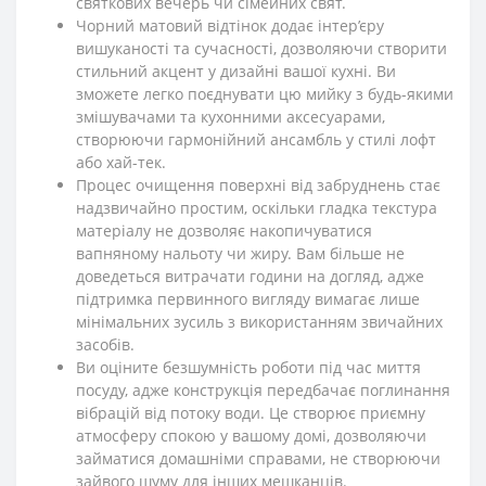
святкових вечерь чи сімейних свят.
Чорний матовий відтінок додає інтер’єру
вишуканості та сучасності, дозволяючи створити
стильний акцент у дизайні вашої кухні. Ви
зможете легко поєднувати цю мийку з будь-якими
змішувачами та кухонними аксесуарами,
створюючи гармонійний ансамбль у стилі лофт
або хай-тек.
Процес очищення поверхні від забруднень стає
надзвичайно простим, оскільки гладка текстура
матеріалу не дозволяє накопичуватися
вапняному нальоту чи жиру. Вам більше не
доведеться витрачати години на догляд, адже
підтримка первинного вигляду вимагає лише
мінімальних зусиль з використанням звичайних
засобів.
Ви оціните безшумність роботи під час миття
посуду, адже конструкція передбачає поглинання
вібрацій від потоку води. Це створює приємну
атмосферу спокою у вашому домі, дозволяючи
займатися домашніми справами, не створюючи
зайвого шуму для інших мешканців.