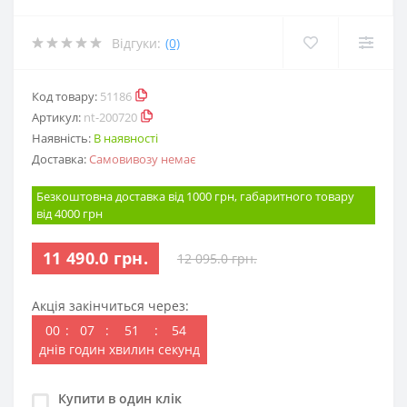
Відгуки:
(0)
Код товару:
51186
Артикул:
nt-200720
Наявність:
В наявності
Доставка:
Самовивозу немає
Безкоштовна доставка від 1000 грн, габаритного товару
від 4000 грн
11 490.0 грн.
12 095.0 грн.
Акція закінчиться через:
00
:
07
:
51
:
53
днів
годин
хвилин
секунд
Купити в один клік