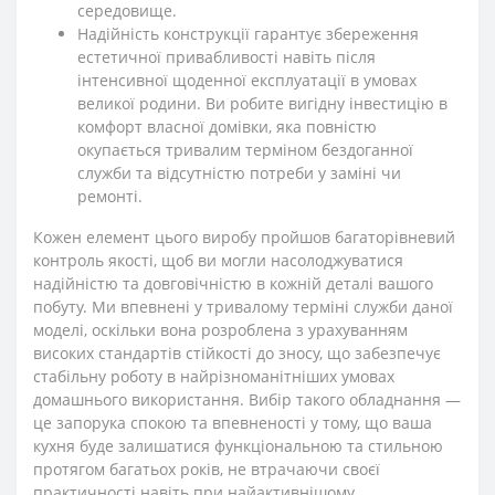
середовище.
Надійність конструкції гарантує збереження
естетичної привабливості навіть після
інтенсивної щоденної експлуатації в умовах
великої родини. Ви робите вигідну інвестицію в
комфорт власної домівки, яка повністю
окупається тривалим терміном бездоганної
служби та відсутністю потреби у заміні чи
ремонті.
Кожен елемент цього виробу пройшов багаторівневий
контроль якості, щоб ви могли насолоджуватися
надійністю та довговічністю в кожній деталі вашого
побуту. Ми впевнені у тривалому терміні служби даної
моделі, оскільки вона розроблена з урахуванням
високих стандартів стійкості до зносу, що забезпечує
стабільну роботу в найрізноманітніших умовах
домашнього використання. Вибір такого обладнання —
це запорука спокою та впевненості у тому, що ваша
кухня буде залишатися функціональною та стильною
протягом багатьох років, не втрачаючи своєї
практичності навіть при найактивнішому