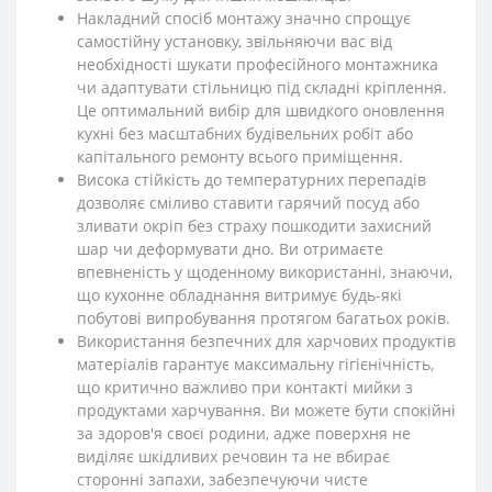
Накладний спосіб монтажу значно спрощує
самостійну установку, звільняючи вас від
необхідності шукати професійного монтажника
чи адаптувати стільницю під складні кріплення.
Це оптимальний вибір для швидкого оновлення
кухні без масштабних будівельних робіт або
капітального ремонту всього приміщення.
Висока стійкість до температурних перепадів
дозволяє сміливо ставити гарячий посуд або
зливати окріп без страху пошкодити захисний
шар чи деформувати дно. Ви отримаєте
впевненість у щоденному використанні, знаючи,
що кухонне обладнання витримує будь-які
побутові випробування протягом багатьох років.
Використання безпечних для харчових продуктів
матеріалів гарантує максимальну гігієнічність,
що критично важливо при контакті мийки з
продуктами харчування. Ви можете бути спокійні
за здоров'я своєї родини, адже поверхня не
виділяє шкідливих речовин та не вбирає
сторонні запахи, забезпечуючи чисте