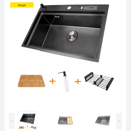
Акція
<
>