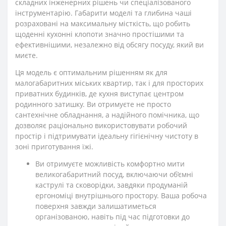
складних інженерних рішень чи спеціалізованого
інструментарію. Габарити моделі та глибина чаші
розраховані на максимальну місткість, що робить
щоденні кухонні клопоти значно простішими та
ефективнішими, незалежно від обсягу посуду, який ви
миєте.
Ця модель є оптимальним рішенням як для
малогабаритних міських квартир, так і для просторих
приватних будинків, де кухня виступає центром
родинного затишку. Ви отримуєте не просто
сантехнічне обладнання, а надійного помічника, що
дозволяє раціонально використовувати робочий
простір і підтримувати ідеальну гігієнічну чистоту в
зоні приготування їжі.
Ви отримуєте можливість комфортно мити
великогабаритний посуд, включаючи об’ємні
каструлі та сковорідки, завдяки продуманій
ергономіці внутрішнього простору. Ваша робоча
поверхня завжди залишатиметься
організованою, навіть під час підготовки до