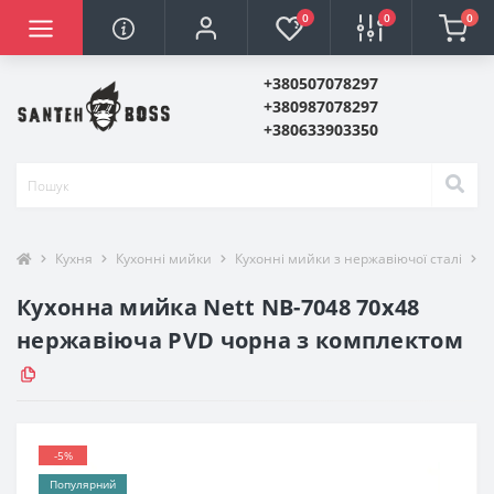
0
0
0
+380507078297
+380987078297
+380633903350
Кухня
Кухонні мийки
Кухонні мийки з нержавіючої сталі
К
Кухонна мийка Nett NB-7048 70х48
нержавіюча PVD чорна з комплектом
-5%
Популярний