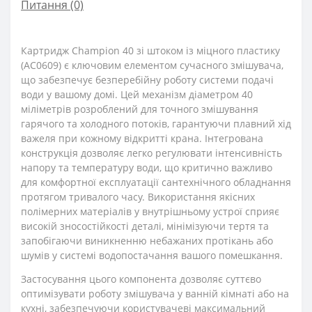
Питання
(0)
Картридж Champion 40 зі штоком із міцного пластику
(AC0609) є ключовим елементом сучасного змішувача,
що забезпечує безперебійну роботу системи подачі
води у вашому домі. Цей механізм діаметром 40
міліметрів розроблений для точного змішування
гарячого та холодного потоків, гарантуючи плавний хід
важеля при кожному відкритті крана. Інтегрована
конструкція дозволяє легко регулювати інтенсивність
напору та температуру води, що критично важливо
для комфортної експлуатації сантехнічного обладнання
протягом тривалого часу. Використання якісних
полімерних матеріалів у внутрішньому устрої сприяє
високій зносостійкості деталі, мінімізуючи тертя та
запобігаючи виникненню небажаних протікань або
шумів у системі водопостачання вашого помешкання.
Застосування цього компонента дозволяє суттєво
оптимізувати роботу змішувача у ванній кімнаті або на
кухні, забезпечуючи користувачеві максимальний