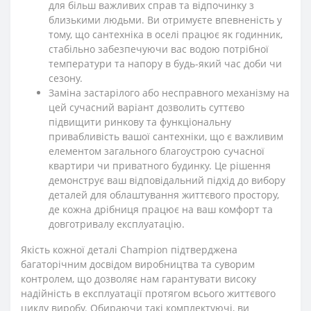
для більш важливих справ та відпочинку з
близькими людьми. Ви отримуєте впевненість у
тому, що сантехніка в оселі працює як годинник,
стабільно забезпечуючи вас водою потрібної
температури та напору в будь-який час доби чи
сезону.
Заміна застарілого або несправного механізму на
цей сучасний варіант дозволить суттєво
підвищити ринкову та функціональну
привабливість вашої сантехніки, що є важливим
елементом загального благоустрою сучасної
квартири чи приватного будинку. Це рішення
демонструє ваш відповідальний підхід до вибору
деталей для облаштування життєвого простору,
де кожна дрібниця працює на ваш комфорт та
довготривалу експлуатацію.
Якість кожної деталі Champion підтверджена
багаторічним досвідом виробництва та суворим
контролем, що дозволяє нам гарантувати високу
надійність в експлуатації протягом всього життєвого
циклу виробу. Обираючи такі комплектуючі, ви