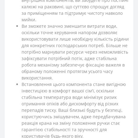
внутрішніх компонентів, ви забудете про постійні
калюжі на раковині, що суттєво спрощує догляд
за приміщенням та підтримує чистоту навколо
мийки.
Ви зможете значно зменшити витрати води,
оскільки точне керування напором дозволяє
використовувати лише необхідну кількість рідини
для конкретних господарських потреб. Більше не
потрібно марнувати ресурси через неможливість
зафіксувати потрібний потік, адже стабільна
робота механізму забезпечує фіксацію важеля в
обраному положенні протягом усього часу
використання.
Встановлення цього компонента стане вигідною
інвестицією в комфорт вашої сім'ї, оскільки
стабільна температура води мінімізує ризик
отримання опіків або дискомфорту від різких
перепадів тиску. Ваші близькі будуть у безпеці,
користуючись змішувачем, адже передбачувана
реакція крана на зміну положення ручки стає
гарантією стабільності та зручності для
користувачів будь-якого віку.