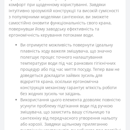
комфорт при щоденному користуванні. Завдяки
інтуїтивно зрозумілій конструкції та високій сумісності
з популярними моделями сантехніки, ви зможете
самостійно оновити функціональність свого крана,
повернувши йому заводську ефективність та
ергономічність керування потоками води.
Ви отримуєте можливість повернути ідеальну
плавність ходу важеля змішувача, що значно
полегшує процес точного налаштування
температури води під час ранкових гігієнічних
процедур або під час миття посуду. Тепер вам не
доведеться докладати зайвих зусиль для
відкриття крана, оскільки ергономічна
конструкція механізму гарантує м'якість роботи
без жодних зусиль чи заїдань.
Використання цього елемента дозволяє повністю
усунути проблему підтікання води під ручкою
змішувача, що захистить вашу стільницю та
сантехніку від передчасного утворення нальоту
або корозії. Завдяки щільному приляганню