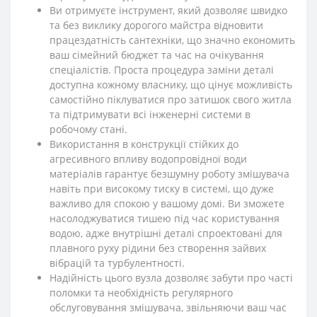
Ви отримуєте інструмент, який дозволяє швидко
та без виклику дорогого майстра відновити
працездатність сантехніки, що значно економить
ваш сімейний бюджет та час на очікування
спеціалістів. Проста процедура заміни деталі
доступна кожному власнику, що цінує можливість
самостійно піклуватися про затишок свого житла
та підтримувати всі інженерні системи в
робочому стані.
Використання в конструкції стійких до
агресивного впливу водопровідної води
матеріалів гарантує безшумну роботу змішувача
навіть при високому тиску в системі, що дуже
важливо для спокою у вашому домі. Ви зможете
насолоджуватися тишею під час користування
водою, адже внутрішні деталі спроектовані для
плавного руху рідини без створення зайвих
вібрацій та турбулентності.
Надійність цього вузла дозволяє забути про часті
поломки та необхідність регулярного
обслуговування змішувача, звільняючи ваш час