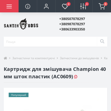
0
0
0
+380507078297
+380987078297
+380633903350
Запчастини та комплектуючі
Запчастини до змішувачів
Карт
Картридж для змішувача Champion 40
мм шток пластик (AC0609)
Популярний