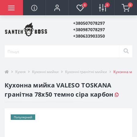
0
0
0
+380507078297
+380987078297
+380633903350
Кухня
Кухонні мийки
Кухонні гранітні мийки
Кухонна мий
Кухонна мийка VALESO TOSKANA
гранітна 78х50 темно сіра карбон
Популярний