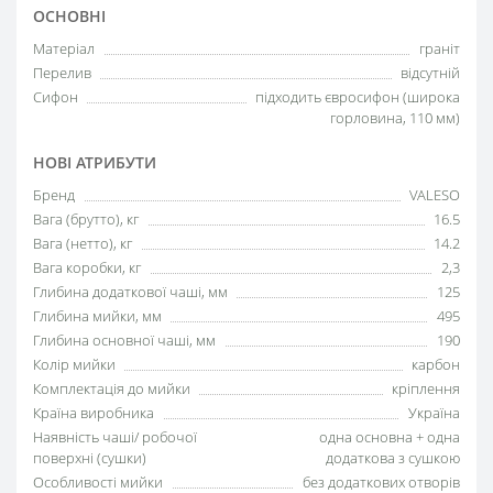
ОСНОВНІ
Матеріал
граніт
Перелив
відсутній
Сифон
підходить євросифон (широка
горловина, 110 мм)
НОВІ АТРИБУТИ
Бренд
VALESO
Вага (брутто), кг
16.5
Вага (нетто), кг
14.2
Вага коробки, кг
2,3
Глибина додаткової чаші, мм
125
Глибина мийки, мм
495
Глибина основної чаші, мм
190
Колір мийки
карбон
Комплектація до мийки
кріплення
Країна виробника
Україна
Наявність чаші/ робочої
oдна основна + одна
поверхні (сушки)
додаткова з сушкою
Особливості мийки
без додаткових отворів