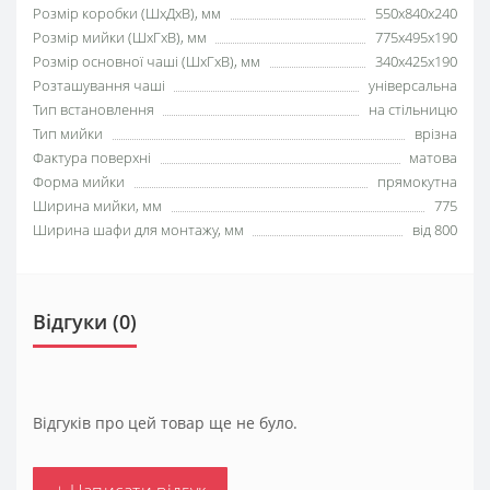
Розмір коробки (ШхДхВ), мм
550х840х240
Розмір мийки (ШхГхВ), мм
775x495x190
Розмір основної чаші (ШхГхВ), мм
340x425x190
Розташування чаші
універсальна
Тип встановлення
на стільницю
Тип мийки
врізна
Фактура поверхні
матова
Форма мийки
прямокутна
Ширина мийки, мм
775
Ширина шафи для монтажу, мм
від 800
Відгуки (0)
Відгуків про цей товар ще не було.