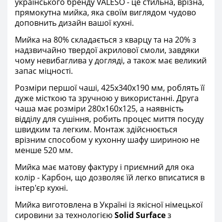
українського бренду VALESO - це стильна, врізна,
прямокутна мийка, яка своїм виглядом чудово
доповнить дизайн вашої кухні.
Мийка на 80% складається з кварцу та на 20% з
надзвичайно твердої акрилової смоли, завдяки
чому невибаглива у догляді, а також має великий
запас міцності.
Розміри першої чаші,
425х340х
190 мм, роблять її
дуже місткою та зручною у використанні. Друга
чаша має розміри 280х160х125, а наявність
відділу для сушіння, робить процес миття посуду
швидким та легким. Монтаж здійснюється
врізним способом у кухонну шафу шириною не
менше 520 мм.
Мийка має матову фактуру і приємний для ока
колір - Карбон, що дозволяє їй легко вписатися в
інтер'єр кухні.
Мийка виготовлена ​​в Україні із якісної німецької
сировини за технологією
Solid Surface
з