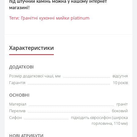
під штучний камінь можна у нашому інтернет
магазині!
Теги:
Гранітні кухонні мийки platinum
Характеристики
ДОДАТКОВІ
Розмір додаткової чаші, мм
відсутня
Гарантія
10 років
ОСНОВНІ
Матеріал
граніт
Перелив
боковий
Сифон
підходить євросифон (широка
горловина, 110 мм)
НОВІ АТРИБУТИ