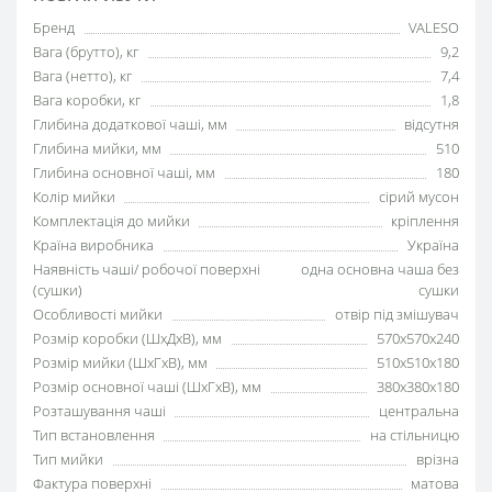
Бренд
VALESO
Вага (брутто), кг
9,2
Вага (нетто), кг
7,4
Вага коробки, кг
1,8
Глибина додаткової чаші, мм
відсутня
Глибина мийки, мм
510
Глибина основної чаші, мм
180
Колір мийки
сірий мусон
Комплектація до мийки
кріплення
Країна виробника
Україна
Наявність чаші/ робочої поверхні
одна основна чаша без
(сушки)
сушки
Особливості мийки
отвір під змішувач
Розмір коробки (ШхДхВ), мм
570х570х240
Розмір мийки (ШхГхВ), мм
510x510x180
Розмір основної чаші (ШхГхВ), мм
380x380x180
Розташування чаші
центральна
Тип встановлення
на стільницю
Тип мийки
врізна
Фактура поверхні
матова