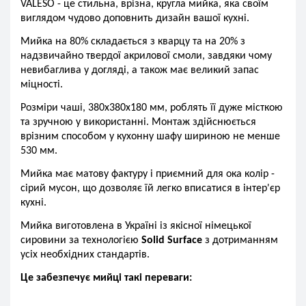
VALESO - це стильна, врізна, кругла мийка, яка своїм
виглядом чудово доповнить дизайн вашої кухні.
Мийка на 80% складається з кварцу та на 20% з
надзвичайно твердої акрилової смоли, завдяки чому
невибаглива у догляді, а також має великий запас
міцності.
Розміри чаші,
3
80х380х180 мм, роблять її дуже місткою
та зручною у використанні
.
Монтаж здійснюється
врізним способом у кухонну шафу шириною не менше
530 мм.
Мийка має матову фактуру і приємний для ока колір -
сірий мусон, що дозволяє їй легко вписатися в інтер'єр
кухні.
Мийка виготовлена ​​в Україні із якісної німецької
сировини за технологією
Solid Surface
з дотриманням
усіх необхідних стандартів.
Це забезпечує мийці такі переваги: