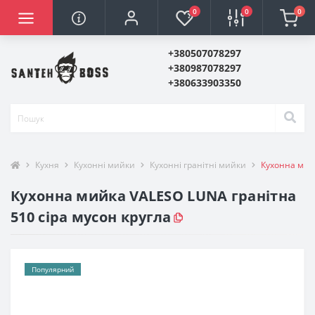
0
0
0
+380507078297
+380987078297
+380633903350
Кухня
Кухонні мийки
Кухонні гранітні мийки
Кухонна мийк
Кухонна мийка VALESO LUNA гранітна
510 сіра мусон кругла
Популярний