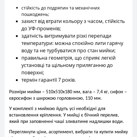
стійкість до подряпин та механічних
пошкоджень;
захист від втрати кольору з часом, стійкість
до УФ-променів;
здатність витримувати різкі перепади
температури: можна спокійно лити гарячу
воду та не турбуватися про стан мийки;
правильна геометрія, що сприяє легкій
установці та щільному приляганню до
поверхні;
термін гарантії 7 років.
Розміри мийки –
510х
510х180 мм, вага – 7,4 кг, сифон –
євросифон з широкою горловиною, 110 мм.
У комплекті з мийкою йдуть усі необхідні для
встановлення кріплення. У мийці є бічний перелив,
який при заповненні чаші зливатиме надлишки води.
Переглянути ціни, асортимент, вибрати та купити мийку