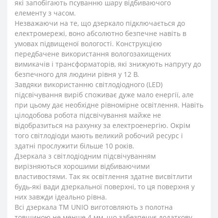
які запобігають псуванню шару відбиваючого
елементу з часом.
Незважаючи на те, що дзеркало підключається до
електромережі, воно абсолютно безпечне навіть в
умовах підвищеної вологості. Конструкцією
передбачене використання вологозахищених
вимикачів і трансформаторів, які знижують напругу до
безпечного для людини рівня у 12 В.
Завдяки використанню світлодіодного (LED)
підсвічування виріб споживає дуже мало енергії, але
при цьому дає необхідне рівномірне освітлення. Навіть
цілодобова робота підсвічування майже не
відобразиться на рахунку за електроенергію. Окрім
того світлодіоди мають великий робочий ресурс і
здатні прослужити більше 10 років.
Дзеркала з світлодіодним підсвічуванням
вирізняються хорошими відбиваючими
властивостями. Так як освітлення здатне висвітлити
будь-які вади дзеркальної поверхні, то ця поверхня у
них завжди ідеально рівна.
Всі дзеркала ТМ UNIO виготовляють з полотна
товщиною не менше 4 мм, що забезпечує додаткову