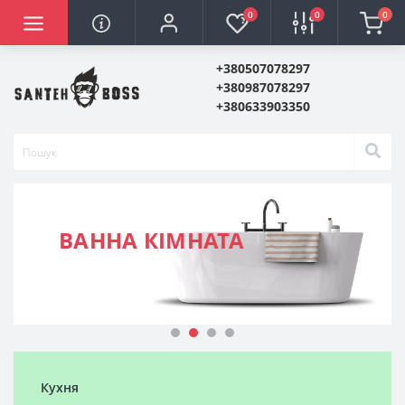
0
0
0
+380507078297
+380987078297
+380633903350
ВАННА КІМНАТА
Кухня