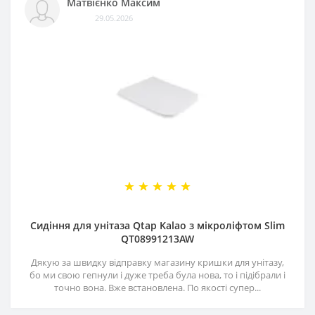
Матвієнко Максим
29.05.2026
Сидіння для унітаза Qtap Kalao з мікроліфтом Slim
QT08991213AW
Дякую за швидку відправку магазину кришки для унітазу,
бо ми свою гепнули і дуже треба була нова, то і підібрали і
точно вона. Вже встановлена. По якості супер...