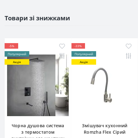
Товари зі знижками
-5%
-33%
Популярний
Популярний
Акція
Акція
Чорна душова система
Змішувач кухонний
з термостатом
Romzha Flex Сірий