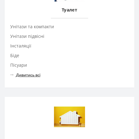
Туалет
Унітази та компакти
Унітази підвісні
Інсталяції
Біде
Пісуари
Дивитись всі