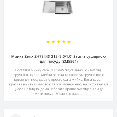
Мийка Zerix ZH7844S-215 (3.0/1.0) Satin з сушаркою
для посуду (ZM5564)
Поставив мийку Zerix ZH7844S під стільницю - вигляд і
зручність супер. Мийка велика та красива, зручно шо є
крило для посуду, а не просто одна мийка. Вона доволі
красива вживу з матовою такою поверхнею, на фото взагалі
цього не видно, дома набагато краще виглядає. Там де
мити посуд - місця для всьог..